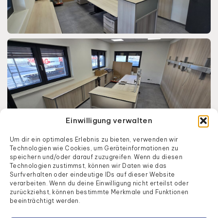
Einwilligung verwalten
Um dir ein optimales Erlebnis zu bieten, verwenden wir
Technologien wie Cookies, um Geräteinformationen zu
speichern und/oder darauf zuzugreifen. Wenn du diesen
Technologien zustimmst, können wir Daten wie das
Surfverhalten oder eindeutige IDs auf dieser Website
verarbeiten. Wenn du deine Einwilligung nicht erteilst oder
Industriestraße
Quick Links
zurückziehst, können bestimmte Merkmale und Funktionen
38
Home
|
Unternehmen
|
Leistungen
|
beeinträchtigt werden.
63607
Produkte
|
Kontakt