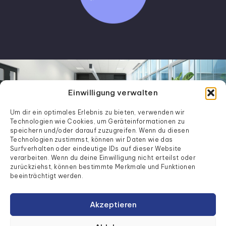
Einwilligung verwalten
Um dir ein optimales Erlebnis zu bieten, verwenden wir
Technologien wie Cookies, um Geräteinformationen zu
speichern und/oder darauf zuzugreifen. Wenn du diesen
Technologien zustimmst, können wir Daten wie das
Surfverhalten oder eindeutige IDs auf dieser Website
verarbeiten. Wenn du deine Einwilligung nicht erteilst oder
Industriestraße
Quick Links
zurückziehst, können bestimmte Merkmale und Funktionen
38
Home
|
Unternehmen
|
Leistungen
|
beeinträchtigt werden.
63607
Produkte
|
Kontakt
Wächtersbach
Akzeptieren
+49 6053 61960
info@desk-concept.de